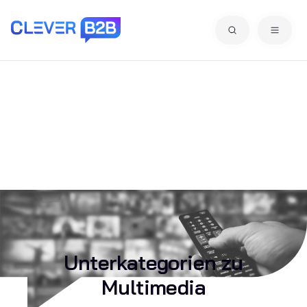
Alle Großhändler, Hersteller & Lieferanten für
Multimedia
Unterkategorien zu
Multimedia