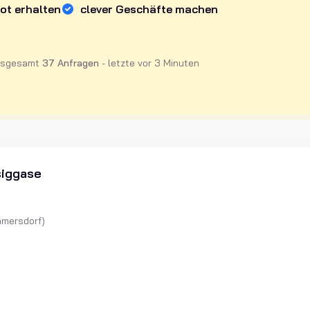
ot erhalten
clever Geschäfte machen
nsgesamt
37 Anfragen
-
letzte vor
3
Minuten
siggase
mmersdorf)