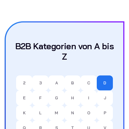
B2B Kategorien von A bis
Z
2
3
A
B
C
D
E
F
G
H
I
J
K
L
M
N
O
P
Q
R
S
T
U
V