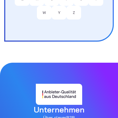
W
Y
Z
Unternehmen
Über cleverB2B