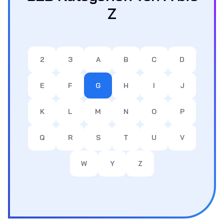
Z
2
3
A
B
C
D
E
F
G
H
I
J
K
L
M
N
O
P
Q
R
S
T
U
V
W
Y
Z